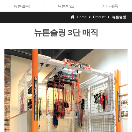
뉴튼슬링
뉴튼박스
기타제품
Home
Product
뉴튼슬링
뉴튼슬링 3단 매직