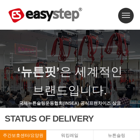
‘뉴튼핏’
은 세계적인
브랜드입니다.
국제뉴튼슬링운동협회(INSEA) 공식프랜차이즈 상표
STATUS OF DELIVERY
주간보호센터/요양원
워킹레일
뉴튼슬링