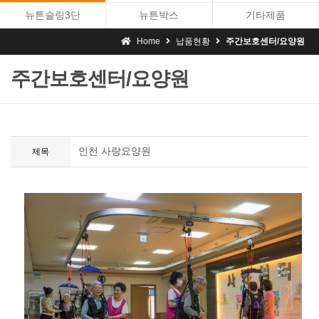
뉴튼슬링3단
뉴튼박스
기타제품
Home
납품현황
주간보호센터/요양원
주간보호센터/요양원
인천 사랑요양원
제목